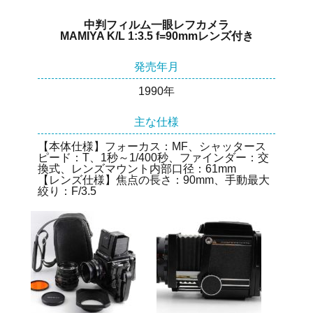
中判フィルム一眼レフカメラ
MAMIYA K/L 1:3.5 f=90mmレンズ付き
発売年月
1990年
主な仕様
【本体仕様】フォーカス：MF、シャッタース
ピード：T、1秒～1/400秒、ファインダー：交
換式、レンズマウント内部口径：61mm
【レンズ仕様】焦点の長さ：90mm、手動最大
絞り：F/3.5