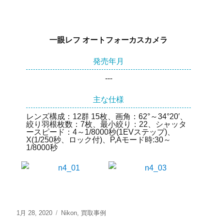
一眼レフ オートフォーカスカメラ
発売年月
---
主な仕様
レンズ構成：12群 15枚、画角：62°～34°20′、
絞り羽根枚数：7枚、最小絞り：22、シャッタ
ースピード：4～1/8000秒(1EVステップ)、
X(1/250秒、ロック付)、P,Aモード時:30～
1/8000秒
1月 28, 2020
Nikon
,
買取事例