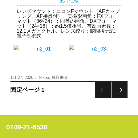
主な仕様
レンズマウント：ニコンFマウント（AFカップ
リング、AF接点付）、実撮影画角：FXフォー
マット（36×24）：同等の画角、DXフォーマ
ット（24×16）：約1.5倍相当、有効画素数：
12.1メガピクセル、レンズ絞り：瞬間復元式、
電子制御式
1月 27, 2020
Nikon
,
買取事例
固定ページ
1
次の
ペー
ジ
0749-21-6530