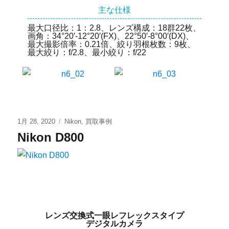
主な仕様
最大口径比：1：2.8、レンズ構成：18群22枚、
画角：34°20′-12°20′(FX)、22°50′-8°00′(DX)、
最大撮影倍率：0.21倍、絞り羽根枚数：9枚、
最大絞り：f/2.8、最小絞り：f/22
1月 28, 2020
Nikon
,
買取事例
Nikon D800
レンズ交換式一眼レフレックスタイプ
デジタルカメラ